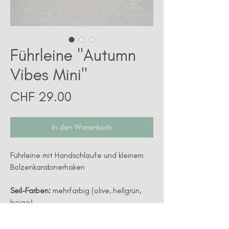
Führleine "Autumn
Vibes Mini"
Preis
CHF 29.00
In den Warenkorb
Führleine mit Handschlaufe und kleinem
Bolzenkarabinerhaken
Seil-Farben:
mehrfarbig (olive, hellgrün,
beige)
Farbe Takelung:
beige glanz
Farbe Hardware:
silber