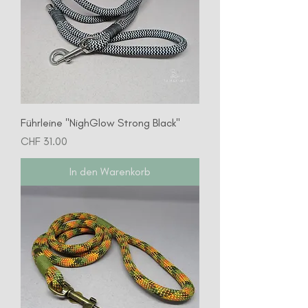
Führleine "NighGlow Strong Black"
Preis
CHF 31.00
In den Warenkorb