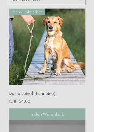
individualisierbar
Deine Leine! (Führleine)
Preis
CHF 34.00
In den Warenkorb