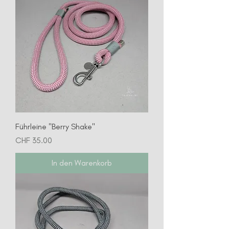
Führleine "Berry Shake"
Preis
CHF 35.00
In den Warenkorb