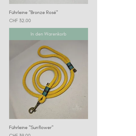
Führleine "Bronze Rosé"
Preis
CHF 32.00
In den Warenkorb
Führleine "Sunflower"
Preis
CHF 39.00