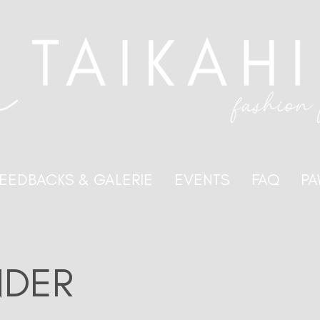
EEDBACKS & GALERIE
EVENTS
FAQ
PA
NDER