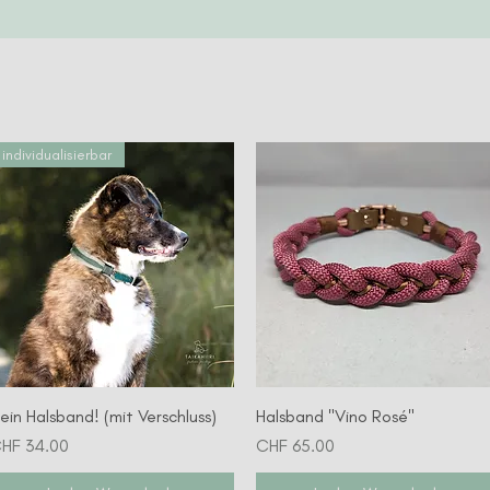
individualisierbar
Schnellansicht
Schnellansicht
ein Halsband! (mit Verschluss)
Halsband "Vino Rosé"
reis
Preis
HF 34.00
CHF 65.00