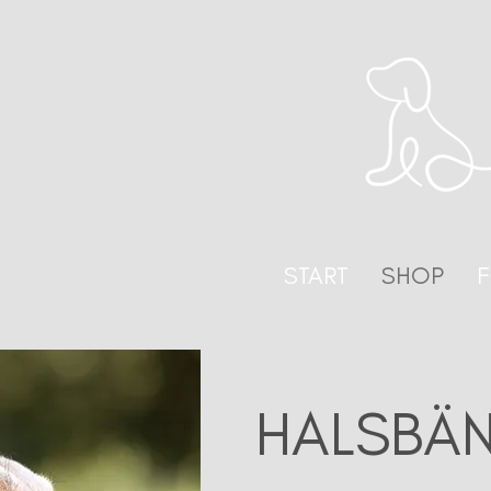
START
SHOP
F
HALSBÄ