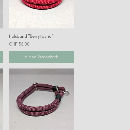
Schnellansicht
Halsband "Berrytastic"
Preis
CHF 36.00
In den Warenkorb