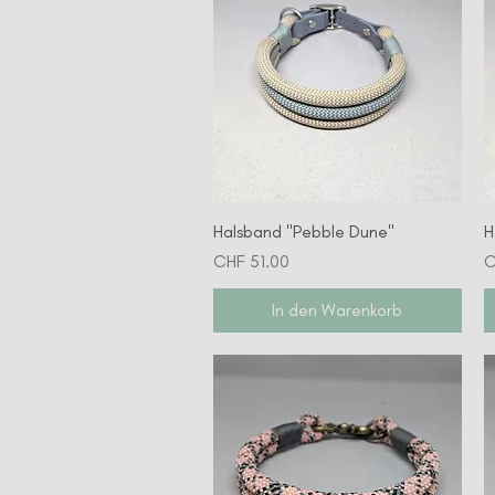
Schnellansicht
Halsband "Pebble Dune"
H
Preis
P
CHF 51.00
C
In den Warenkorb