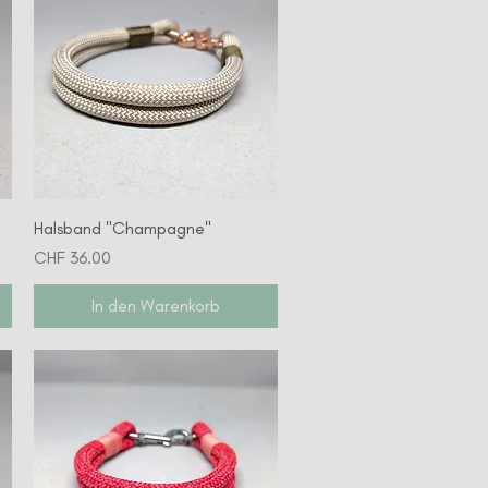
Schnellansicht
Halsband "Champagne"
Preis
CHF 36.00
In den Warenkorb