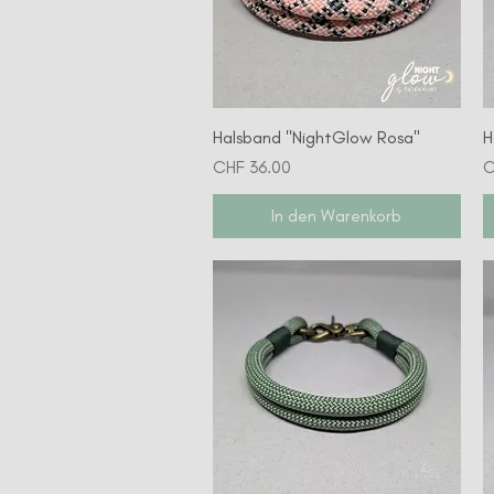
Schnellansicht
Halsband "NightGlow Rosa"
H
Preis
P
CHF 36.00
C
In den Warenkorb