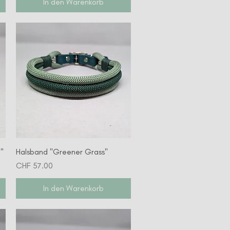
In den Warenkorb
Schnellansicht
"
Halsband "Greener Grass"
Preis
CHF 57.00
In den Warenkorb