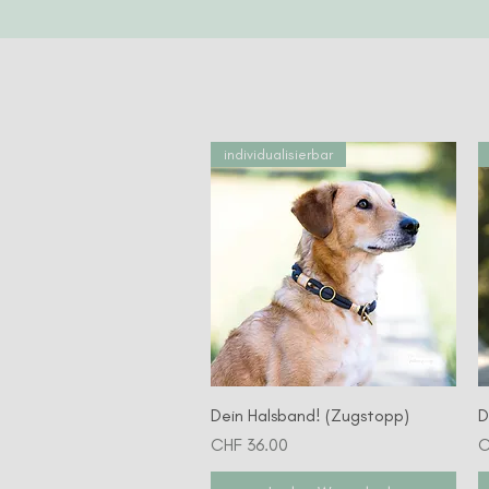
individualisierbar
Schnellansicht
Dein Halsband! (Zugstopp)
D
Preis
P
CHF 36.00
C