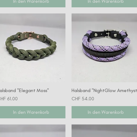
In den Warenkorb
In den Warenkorb
Schnellansicht
Schnellansicht
alsband "Elegant Moss"
Halsband "NightGlow Amethyst
reis
Preis
HF 61.00
CHF 54.00
In den Warenkorb
In den Warenkorb