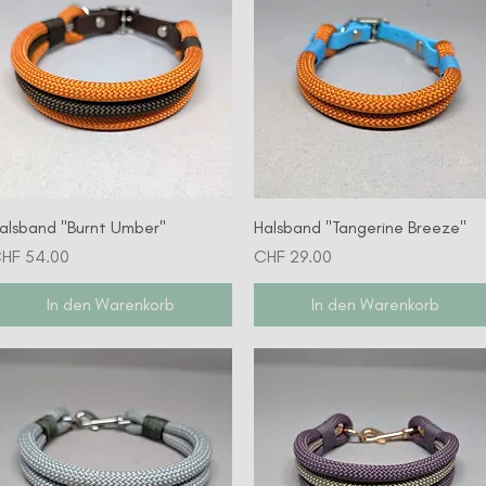
Schnellansicht
Schnellansicht
alsband "Burnt Umber"
Halsband "Tangerine Breeze"
reis
Preis
HF 54.00
CHF 29.00
In den Warenkorb
In den Warenkorb