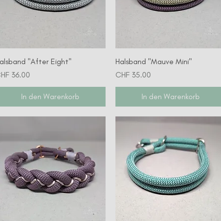
Schnellansicht
Schnellansicht
alsband "After Eight"
Halsband "Mauve Mini"
reis
Preis
HF 36.00
CHF 35.00
In den Warenkorb
In den Warenkorb