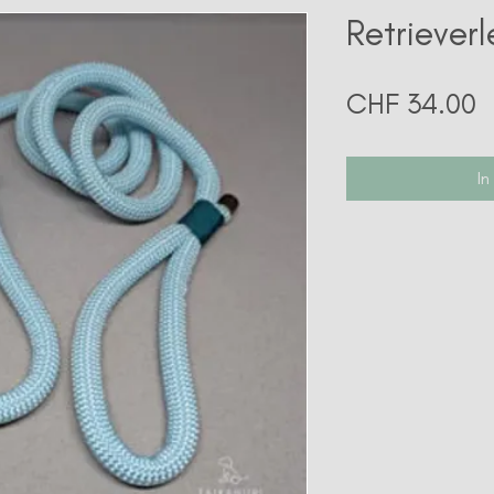
Retriever
P
CHF 34.00
In