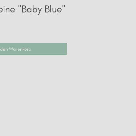
leine "Baby Blue"
reis
 den Warenkorb