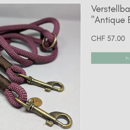
Verstellba
"Antique 
P
CHF 57.00
In