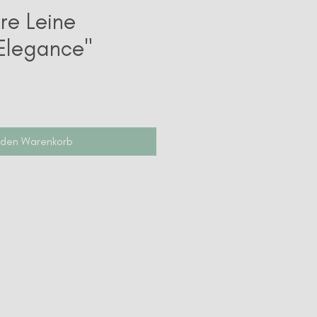
re Leine
Elegance"
reis
 den Warenkorb